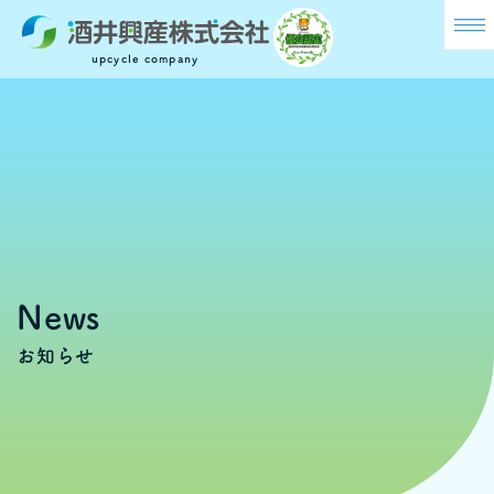
メ
ニ
upcycle company
ュ
ー
News
お知らせ